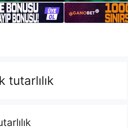
 tutarlılık
tarlılık