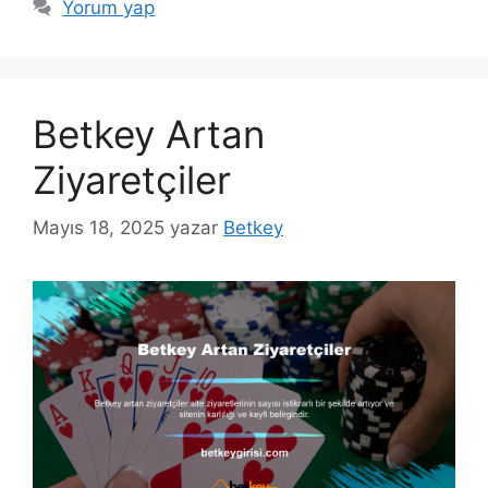
Yorum yap
Betkey Artan
Ziyaretçiler
Mayıs 18, 2025
yazar
Betkey