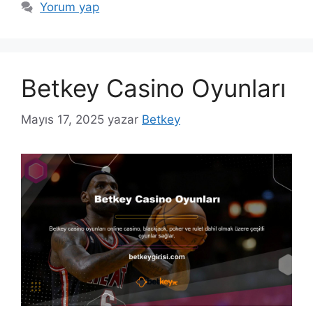
Yorum yap
Betkey Casino Oyunları
Mayıs 17, 2025
yazar
Betkey