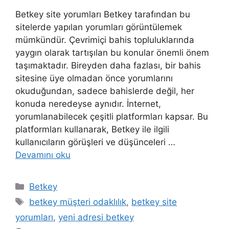
Betkey site yorumları Betkey tarafından bu
sitelerde yapılan yorumları görüntülemek
mümkündür. Çevrimiçi bahis topluluklarında
yaygın olarak tartışılan bu konular önemli önem
taşımaktadır. Bireyden daha fazlası, bir bahis
sitesine üye olmadan önce yorumlarını
okuduğundan, sadece bahislerde değil, her
konuda neredeyse aynıdır. İnternet,
yorumlanabilecek çeşitli platformları kapsar. Bu
platformları kullanarak, Betkey ile ilgili
kullanıcıların görüşleri ve düşünceleri …
Devamını oku
Kategoriler
Betkey
Etiketler
betkey müşteri odaklılık
,
betkey site
yorumları
,
yeni adresi betkey