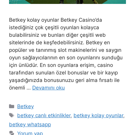
Betkey kolay oyunlar Betkey Casino’da
istediğiniz çok çeşitli oyunları kolayca
bulabilirsiniz ve bunları diğer çeşitli web
sitelerinde de keşfedebilirsiniz. Betkey en
popüler ve tanınmış slot makinelerini ve saygın
oyun sağlayıcılarının en son oyunlarını sunduğu
için ünlüdür. En son oyunlara erişim, casino
tarafından sunulan özel bonuslar ve bir kayıp
yaşadığınızda bonusunuzu geri alma fırsatı ile
önemli …
Devamını oku
Kategoriler
Betkey
Etiketler
betkey canlı etkinlikler
,
betkey kolay oyunlar
,
betkey whatsapp
Yorum yap