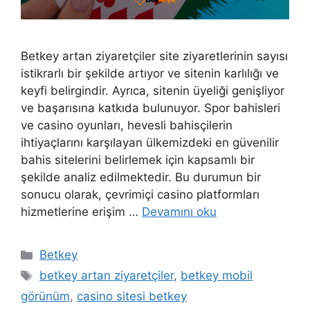
Betkey artan ziyaretçiler site ziyaretlerinin sayısı
istikrarlı bir şekilde artıyor ve sitenin karlılığı ve
keyfi belirgindir. Ayrıca, sitenin üyeliği genişliyor
ve başarısına katkıda bulunuyor. Spor bahisleri
ve casino oyunları, hevesli bahisçilerin
ihtiyaçlarını karşılayan ülkemizdeki en güvenilir
bahis sitelerini belirlemek için kapsamlı bir
şekilde analiz edilmektedir. Bu durumun bir
sonucu olarak, çevrimiçi casino platformları
hizmetlerine erişim …
Devamını oku
Kategoriler
Betkey
Etiketler
betkey artan ziyaretçiler
,
betkey mobil
görünüm
,
casino sitesi betkey