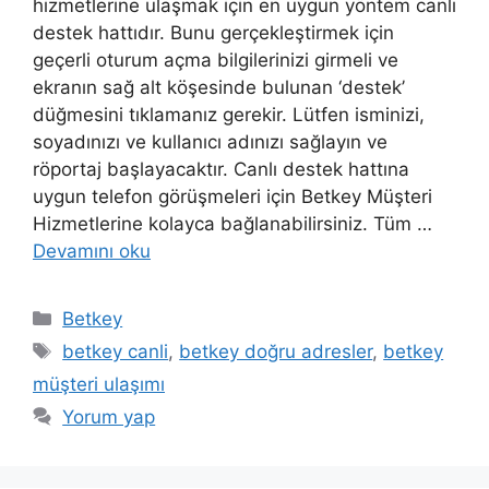
hizmetlerine ulaşmak için en uygun yöntem canlı
destek hattıdır. Bunu gerçekleştirmek için
geçerli oturum açma bilgilerinizi girmeli ve
ekranın sağ alt köşesinde bulunan ‘destek’
düğmesini tıklamanız gerekir. Lütfen isminizi,
soyadınızı ve kullanıcı adınızı sağlayın ve
röportaj başlayacaktır. Canlı destek hattına
uygun telefon görüşmeleri için Betkey Müşteri
Hizmetlerine kolayca bağlanabilirsiniz. Tüm …
Devamını oku
Kategoriler
Betkey
Etiketler
betkey canli
,
betkey doğru adresler
,
betkey
müşteri ulaşımı
Yorum yap