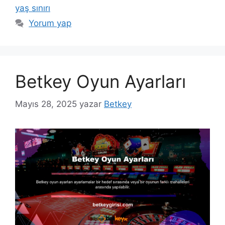
yaş sınırı
Yorum yap
Betkey Oyun Ayarları
Mayıs 28, 2025
yazar
Betkey