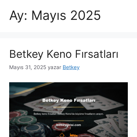
Ay:
Mayıs 2025
Betkey Keno Fırsatları
Mayıs 31, 2025
yazar
Betkey