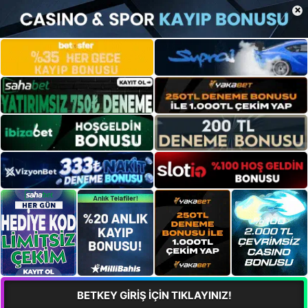
×
BETKEY GİRİŞ İÇİN TIKLAYINIZ!