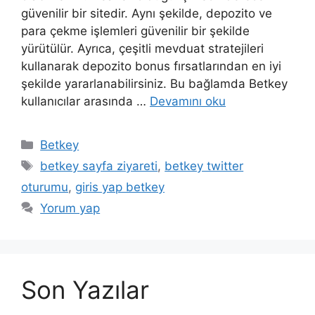
güvenilir bir sitedir. Aynı şekilde, depozito ve
para çekme işlemleri güvenilir bir şekilde
yürütülür. Ayrıca, çeşitli mevduat stratejileri
kullanarak depozito bonus fırsatlarından en iyi
şekilde yararlanabilirsiniz. Bu bağlamda Betkey
kullanıcılar arasında …
Devamını oku
Kategoriler
Betkey
Etiketler
betkey sayfa ziyareti
,
betkey twitter
oturumu
,
giris yap betkey
Yorum yap
Son Yazılar