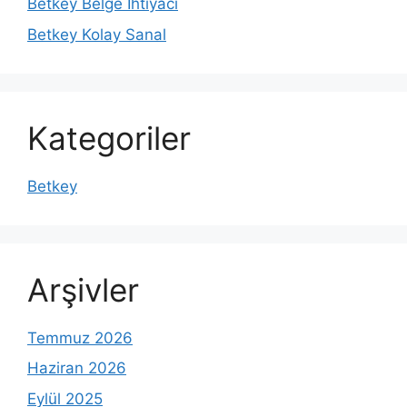
Betkey Belge İhtiyacı
Betkey Kolay Sanal
Kategoriler
Betkey
Arşivler
Temmuz 2026
Haziran 2026
Eylül 2025