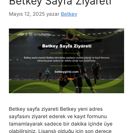
Betkey Sayfa Ziyareti
Mayıs 12, 2025
yazar
Betkey
Betkey sayfa ziyareti Betkey yeni adres
sayfasını ziyaret ederek ve kayıt formunu
tamamlayarak sadece bir dakika içinde üye
olabilirsiniz. Lisanslı olduğu için son derece