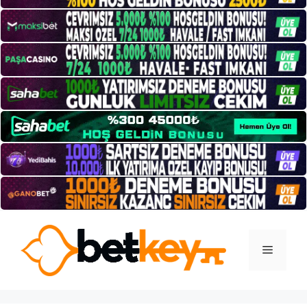
İçeriğe
atla
Menü