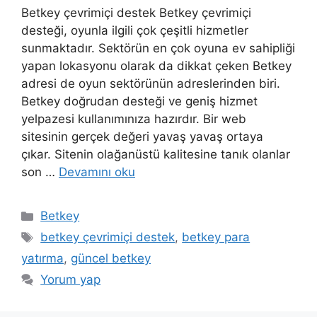
Betkey çevrimiçi destek Betkey çevrimiçi
desteği, oyunla ilgili çok çeşitli hizmetler
sunmaktadır. Sektörün en çok oyuna ev sahipliği
yapan lokasyonu olarak da dikkat çeken Betkey
adresi de oyun sektörünün adreslerinden biri.
Betkey doğrudan desteği ve geniş hizmet
yelpazesi kullanımınıza hazırdır. Bir web
sitesinin gerçek değeri yavaş yavaş ortaya
çıkar. Sitenin olağanüstü kalitesine tanık olanlar
son …
Devamını oku
Kategoriler
Betkey
Etiketler
betkey çevrimiçi destek
,
betkey para
yatırma
,
güncel betkey
Yorum yap