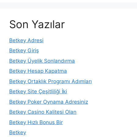
Son Yazılar
Betkey Adresi
Betkey Giriş
Betkey Üyelik Sonlandırma
Betkey Hesap Kapatma
Betkey Ortaklık Programı Adımları
Betkey Site Çeşitliliği İki
Betkey Poker Oynama Adresiniz
Betkey Casino Kalitesi Olan
Betkey Hızlı Bonus Bir
Betkey