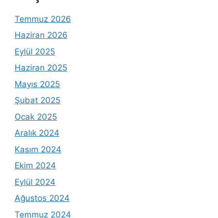
Temmuz 2026
Haziran 2026
Eylül 2025
Haziran 2025
Mayıs 2025
Şubat 2025
Ocak 2025
Aralık 2024
Kasım 2024
Ekim 2024
Eylül 2024
Ağustos 2024
Temmuz 2024