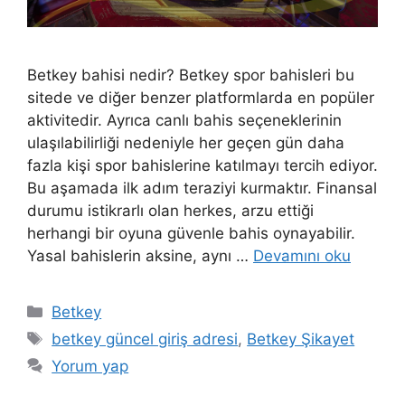
Betkey bahisi nedir? Betkey spor bahisleri bu
sitede ve diğer benzer platformlarda en popüler
aktivitedir. Ayrıca canlı bahis seçeneklerinin
ulaşılabilirliği nedeniyle her geçen gün daha
fazla kişi spor bahislerine katılmayı tercih ediyor.
Bu aşamada ilk adım teraziyi kurmaktır. Finansal
durumu istikrarlı olan herkes, arzu ettiği
herhangi bir oyuna güvenle bahis oynayabilir.
Yasal bahislerin aksine, aynı …
Devamını oku
Kategoriler
Betkey
Etiketler
betkey güncel giriş adresi
,
Betkey Şikayet
Yorum yap