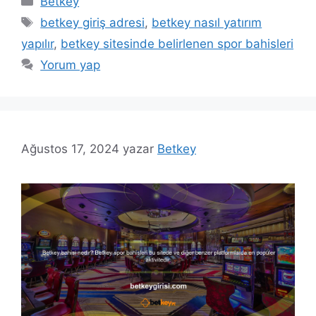
Betkey
Etiketler
betkey giriş adresi
,
betkey nasıl yatırım
yapılır
,
betkey sitesinde belirlenen spor bahisleri
Yorum yap
Ağustos 17, 2024
yazar
Betkey