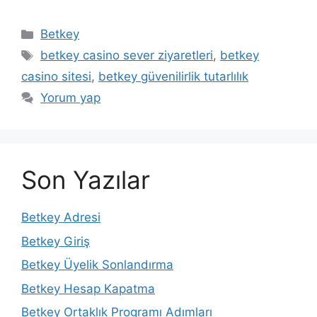
Kategoriler
Betkey
Etiketler
betkey casino sever ziyaretleri
,
betkey
casino sitesi
,
betkey güvenilirlik tutarlılık
Yorum yap
Son Yazılar
Betkey Adresi
Betkey Giriş
Betkey Üyelik Sonlandırma
Betkey Hesap Kapatma
Betkey Ortaklık Programı Adımları