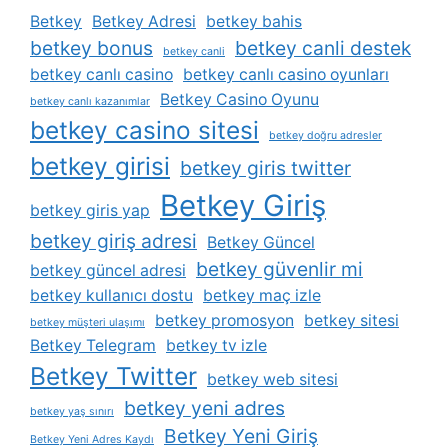
Betkey
Betkey Adresi
betkey bahis
betkey bonus
betkey canli destek
betkey canli
betkey canlı casino
betkey canlı casino oyunları
Betkey Casino Oyunu
betkey canlı kazanımlar
betkey casino sitesi
betkey doğru adresler
betkey girisi
betkey giris twitter
Betkey Giriş
betkey giris yap
betkey giriş adresi
Betkey Güncel
betkey güvenlir mi
betkey güncel adresi
betkey kullanıcı dostu
betkey maç izle
betkey promosyon
betkey sitesi
betkey müşteri ulaşımı
Betkey Telegram
betkey tv izle
Betkey Twitter
betkey web sitesi
betkey yeni adres
betkey yaş sınırı
Betkey Yeni Giriş
Betkey Yeni Adres Kaydı