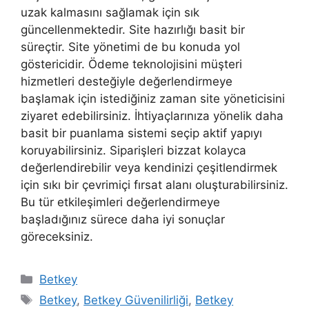
uzak kalmasını sağlamak için sık
güncellenmektedir. Site hazırlığı basit bir
süreçtir. Site yönetimi de bu konuda yol
göstericidir. Ödeme teknolojisini müşteri
hizmetleri desteğiyle değerlendirmeye
başlamak için istediğiniz zaman site yöneticisini
ziyaret edebilirsiniz. İhtiyaçlarınıza yönelik daha
basit bir puanlama sistemi seçip aktif yapıyı
koruyabilirsiniz. Siparişleri bizzat kolayca
değerlendirebilir veya kendinizi çeşitlendirmek
için sıkı bir çevrimiçi fırsat alanı oluşturabilirsiniz.
Bu tür etkileşimleri değerlendirmeye
başladığınız sürece daha iyi sonuçlar
göreceksiniz.
Kategoriler
Betkey
Etiketler
Betkey
,
Betkey Güvenilirliği
,
Betkey