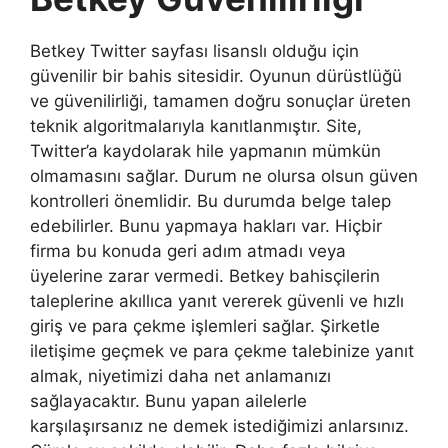
Betkey Twitter sayfası lisanslı olduğu için
güvenilir bir bahis sitesidir. Oyunun dürüstlüğü
ve güvenilirliği, tamamen doğru sonuçlar üreten
teknik algoritmalarıyla kanıtlanmıştır. Site,
Twitter’a kaydolarak hile yapmanın mümkün
olmamasını sağlar. Durum ne olursa olsun güven
kontrolleri önemlidir. Bu durumda belge talep
edebilirler. Bunu yapmaya hakları var. Hiçbir
firma bu konuda geri adım atmadı veya
üyelerine zarar vermedi. Betkey bahisçilerin
taleplerine akıllıca yanıt vererek güvenli ve hızlı
giriş ve para çekme işlemleri sağlar. Şirketle
iletişime geçmek ve para çekme talebinize yanıt
almak, niyetimizi daha net anlamanızı
sağlayacaktır. Bunu yapan ailelerle
karşılaşırsanız ne demek istediğimizi anlarsınız.