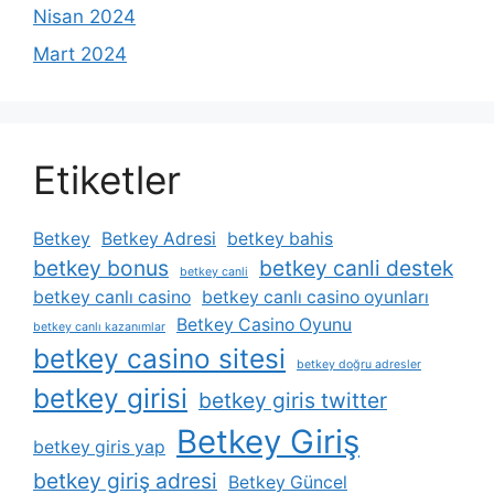
Nisan 2024
Mart 2024
Etiketler
Betkey
Betkey Adresi
betkey bahis
betkey bonus
betkey canli destek
betkey canli
betkey canlı casino
betkey canlı casino oyunları
Betkey Casino Oyunu
betkey canlı kazanımlar
betkey casino sitesi
betkey doğru adresler
betkey girisi
betkey giris twitter
Betkey Giriş
betkey giris yap
betkey giriş adresi
Betkey Güncel