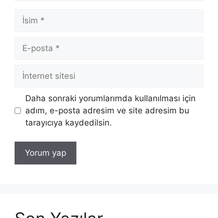
İsim
E-
posta
İnternet
sitesi
Daha sonraki yorumlarımda kullanılması için
adım, e-posta adresim ve site adresim bu
tarayıcıya kaydedilsin.