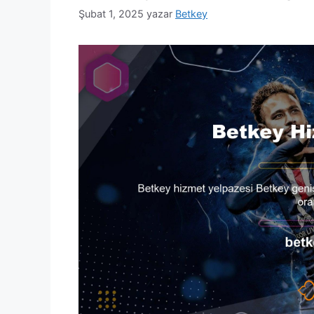
Şubat 1, 2025
yazar
Betkey