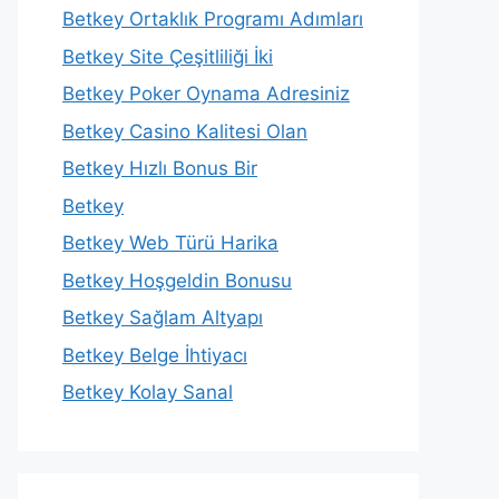
Betkey Ortaklık Programı Adımları
Betkey Site Çeşitliliği İki
Betkey Poker Oynama Adresiniz
Betkey Casino Kalitesi Olan
Betkey Hızlı Bonus Bir
Betkey
Betkey Web Türü Harika
Betkey Hoşgeldin Bonusu
Betkey Sağlam Altyapı
Betkey Belge İhtiyacı
Betkey Kolay Sanal