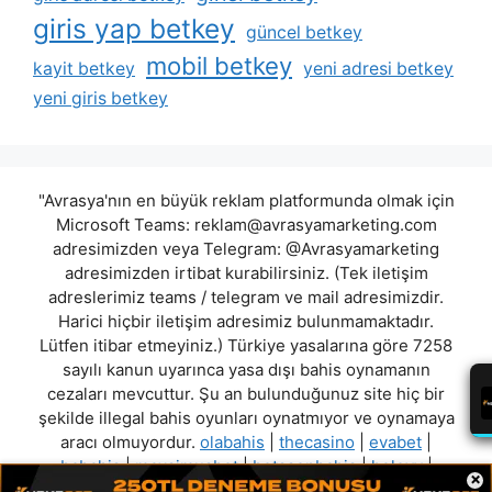
giris yap betkey
güncel betkey
mobil betkey
kayit betkey
yeni adresi betkey
yeni giris betkey
"Avrasya'nın en büyük reklam platformunda olmak için
Microsoft Teams:
reklam@avrasyamarketing.com
adresimizden veya Telegram: @Avrasyamarketing
adresimizden irtibat kurabilirsiniz. (Tek iletişim
adreslerimiz teams / telegram ve mail adresimizdir.
Harici hiçbir iletişim adresimiz bulunmamaktadır.
Lütfen itibar etmeyiniz.) Türkiye yasalarına göre 7258
sayılı kanun uyarınca yasa dışı bahis oynamanın
cezaları mevcuttur. Şu an bulunduğunuz site hiç bir
şekilde illegal bahis oyunları oynatmıyor ve oynamaya
aracı olmuyordur.
olabahis
|
thecasino
|
evabet
|
bcbahis
|
maxsimusbet
|
betssenbahis
|
holeyy
|
×
bigwino
"