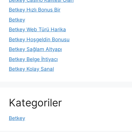
Betkey Hızlı Bonus Bir
Betkey
Betkey Web Türü Harika
Betkey Hoşgeldin Bonusu
Betkey Sağlam Altyapı
Betkey Belge İhtiyacı
Betkey Kolay Sanal
Kategoriler
Betkey