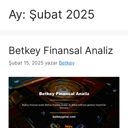
Ay:
Şubat 2025
Betkey Finansal Analiz
Şubat 15, 2025
yazar
Betkey