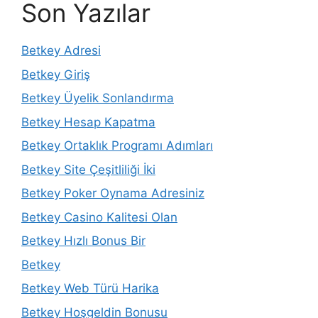
Son Yazılar
Betkey Adresi
Betkey Giriş
Betkey Üyelik Sonlandırma
Betkey Hesap Kapatma
Betkey Ortaklık Programı Adımları
Betkey Site Çeşitliliği İki
Betkey Poker Oynama Adresiniz
Betkey Casino Kalitesi Olan
Betkey Hızlı Bonus Bir
Betkey
Betkey Web Türü Harika
Betkey Hoşgeldin Bonusu