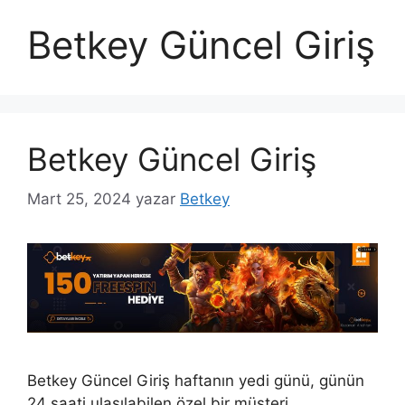
Betkey Güncel Giriş
Betkey Güncel Giriş
Mart 25, 2024
yazar
Betkey
Betkey Güncel Giriş haftanın yedi günü, günün
24 saati ulaşılabilen özel bir müşteri