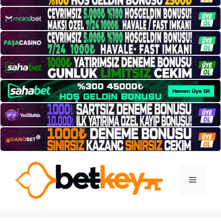
İçeriğe
atla
Menü