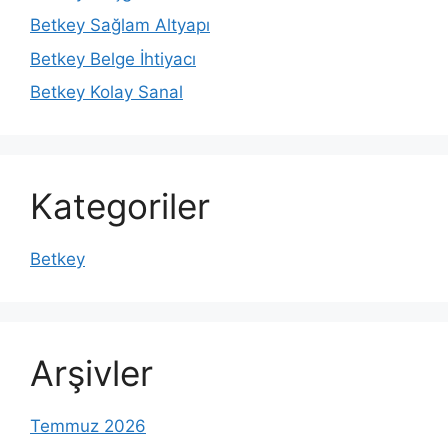
Betkey Sağlam Altyapı
Betkey Belge İhtiyacı
Betkey Kolay Sanal
Kategoriler
Betkey
Arşivler
Temmuz 2026