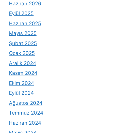
Haziran 2026
Eylül 2025
Haziran 2025
Mayıs 2025
Şubat 2025
Ocak 2025
Aralık 2024
Kasım 2024
Ekim 2024
Eylül 2024
Ağustos 2024
Temmuz 2024
Haziran 2024
Mayıs 2024