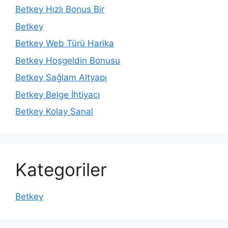
Betkey Hızlı Bonus Bir
Betkey
Betkey Web Türü Harika
Betkey Hoşgeldin Bonusu
Betkey Sağlam Altyapı
Betkey Belge İhtiyacı
Betkey Kolay Sanal
Kategoriler
Betkey