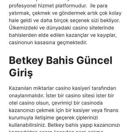
profesyonel hizmet platformudur. ile para
yatırmak, çekmek ve göndermek artık çok kolay
hale geldi ve daha birçok seçenek sizi bekliyor.
Ülkemizdeki ve dünyadaki casino sitelerinde
bahislerden elde edilen kazançlar ve kayıplar,
casinonun kasasına geçmektedir.
Betkey Bahis Güncel
Giriş
Kazanılan miktarlar casino kasiyeri tarafından
onaylanmalıdır. İster bir casino sitesi ister bir
otel casino olsun, çevrimiçi bir casinoda
kazancınızı çekmek için bir kasiyer veya finans
kurumuyla iletişime geçerek çiplerinizi
kullanabilirsiniz. Betkey bahis yapıp kazancınızı