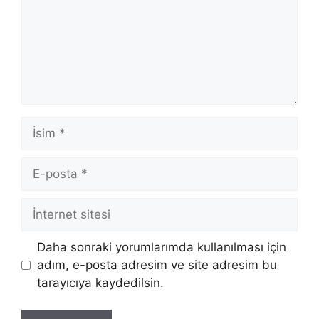
İsim
E-
posta
İnternet
sitesi
Daha sonraki yorumlarımda kullanılması için
adım, e-posta adresim ve site adresim bu
tarayıcıya kaydedilsin.