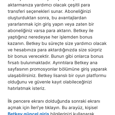
aktarmanıza yardımcı olacak çeşitli para
transferi seçenekleri sunar. Aboneliğinizi
oluşturduktan sonra, bu avantajlardan
yararlanmak için giriş yapın veya zaten bir
aboneliğiniz varsa para aktarın. Betkey ile
yaptığınız neredeyse her işlemden bonus
kazanın. Betkey bu süreçte size yardımcı olacak
ve hesabınıza para aktardığınızda size sürpriz
bir bonus verecektir. Bunun gibi onlarca bonus
fırsatı bulunmaktadır. Ayrıntılara Betkey ana
sayfasının promosyonlar bölümüne giriş yaparak
ulaşabilirsiniz. Betkey lisanslı bir oyun platformu
olduğunu ve güvenle kayıt olabileceğinizi
hatırlatmak isteriz.
İlk pencere ekranı dolduğunda sonraki ekranı
açmak için İleri’ye tıklayın. Bu arayüz, kişisel
Betkey güncel giriş
bilgilerinizi kullanarak