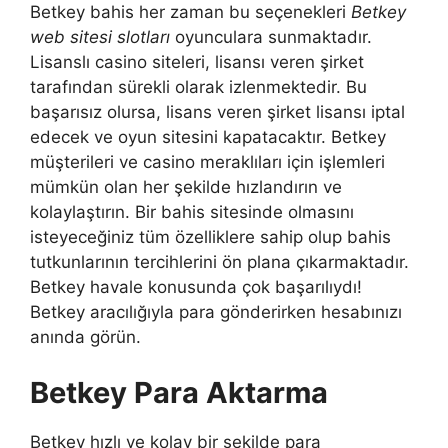
Betkey bahis her zaman bu seçenekleri
Betkey
web sitesi slotları
oyunculara sunmaktadır.
Lisanslı casino siteleri, lisansı veren şirket
tarafından sürekli olarak izlenmektedir. Bu
başarısız olursa, lisans veren şirket lisansı iptal
edecek ve oyun sitesini kapatacaktır. Betkey
müşterileri ve casino meraklıları için işlemleri
mümkün olan her şekilde hızlandırın ve
kolaylaştırın. Bir bahis sitesinde olmasını
isteyeceğiniz tüm özelliklere sahip olup bahis
tutkunlarının tercihlerini ön plana çıkarmaktadır.
Betkey havale konusunda çok başarılıydı!
Betkey aracılığıyla para gönderirken hesabınızı
anında görün.
Betkey Para Aktarma
Betkey hızlı ve kolay bir şekilde para