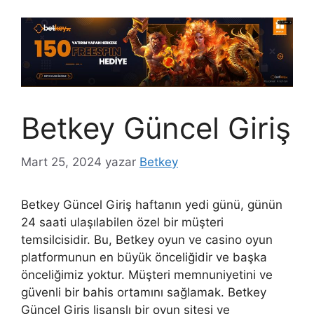
Betkey Güncel Giriş
Mart 25, 2024
yazar
Betkey
Betkey Güncel Giriş haftanın yedi günü, günün
24 saati ulaşılabilen özel bir müşteri
temsilcisidir. Bu, Betkey oyun ve casino oyun
platformunun en büyük önceliğidir ve başka
önceliğimiz yoktur. Müşteri memnuniyetini ve
güvenli bir bahis ortamını sağlamak. Betkey
Güncel Giriş lisanslı bir oyun sitesi ve