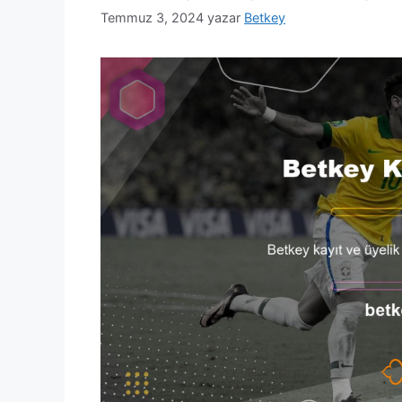
Temmuz 3, 2024
yazar
Betkey