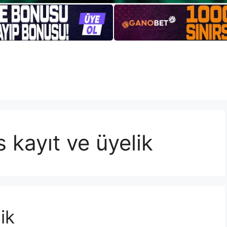
 kayıt ve üyelik
ik