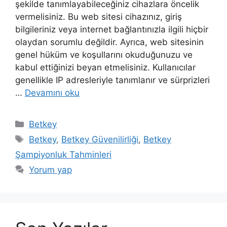
şekilde tanımlayabileceğiniz cihazlara öncelik
vermelisiniz. Bu web sitesi cihazınız, giriş
bilgileriniz veya internet bağlantınızla ilgili hiçbir
olaydan sorumlu değildir. Ayrıca, web sitesinin
genel hüküm ve koşullarını okuduğunuzu ve
kabul ettiğinizi beyan etmelisiniz. Kullanıcılar
genellikle IP adresleriyle tanımlanır ve sürprizleri
…
Devamını oku
Kategoriler
Betkey
Etiketler
Betkey
,
Betkey Güvenilirliği
,
Betkey
Şampiyonluk Tahminleri
Yorum yap