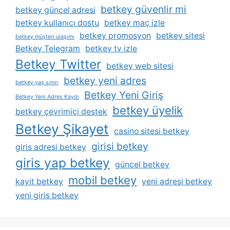
betkey güvenlir mi
betkey güncel adresi
betkey kullanıcı dostu
betkey maç izle
betkey promosyon
betkey sitesi
betkey müşteri ulaşımı
Betkey Telegram
betkey tv izle
Betkey Twitter
betkey web sitesi
betkey yeni adres
betkey yaş sınırı
Betkey Yeni Giriş
Betkey Yeni Adres Kaydı
betkey üyelik
betkey çevrimiçi destek
Betkey Şikayet
casino sitesi betkey
girisi betkey
giris adresi betkey
giris yap betkey
güncel betkey
mobil betkey
kayit betkey
yeni adresi betkey
yeni giris betkey