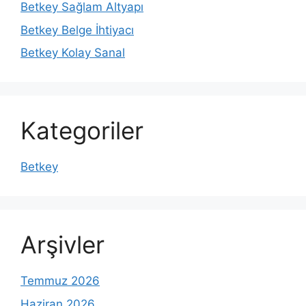
Betkey Sağlam Altyapı
Betkey Belge İhtiyacı
Betkey Kolay Sanal
Kategoriler
Betkey
Arşivler
Temmuz 2026
Haziran 2026