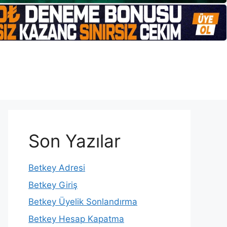
Son Yazılar
Betkey Adresi
Betkey Giriş
Betkey Üyelik Sonlandırma
Betkey Hesap Kapatma