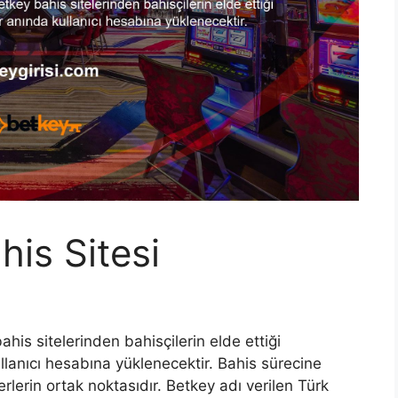
his Sitesi
bahis sitelerinden bahisçilerin elde ettiği
llanıcı hesabına yüklenecektir. Bahis sürecine
rlerin ortak noktasıdır. Betkey adı verilen Türk