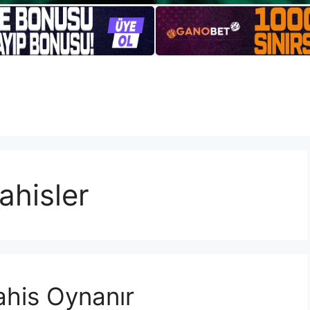
ahisler
ahis Oynanır