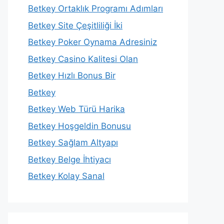
Betkey Ortaklık Programı Adımları
Betkey Site Çeşitliliği İki
Betkey Poker Oynama Adresiniz
Betkey Casino Kalitesi Olan
Betkey Hızlı Bonus Bir
Betkey
Betkey Web Türü Harika
Betkey Hoşgeldin Bonusu
Betkey Sağlam Altyapı
Betkey Belge İhtiyacı
Betkey Kolay Sanal