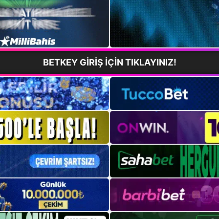
BETKEY GİRİŞ İÇİN TIKLAYINIZ!