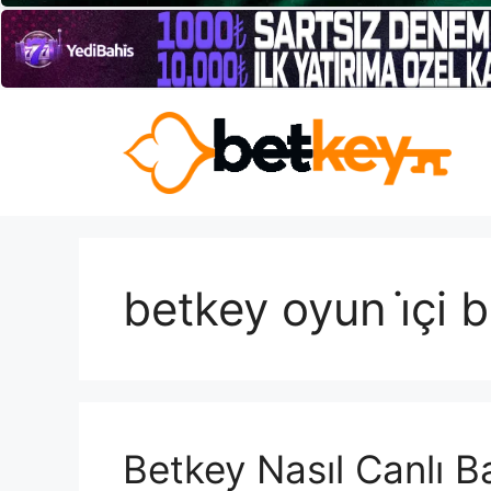
İçeriğe
atla
betkey oyun i̇çi b
Betkey Nasıl Canlı B